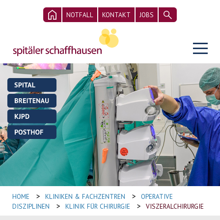
NOTFALL
KONTAKT
JOBS
>
>
HOME
KLINIKEN & FACHZENTREN
OPERATIVE
>
>
DISZIPLINEN
KLINIK FÜR CHIRURGIE
VISZERALCHIRURGIE