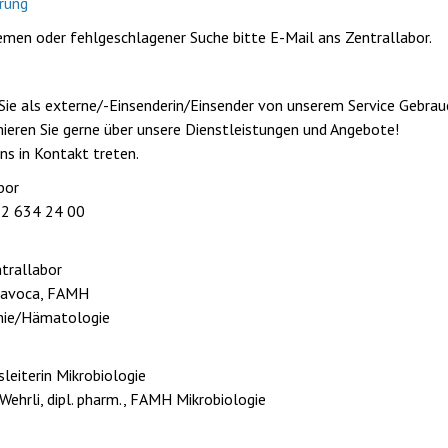
rung
emen oder fehlgeschlagener Suche bitte E-Mail ans
Zentrallabor.
ie als externe/-Einsenderin/Einsender von unserem Service Gebra
mieren Sie gerne über unsere Dienstleistungen und Angebote!
uns in Kontakt treten.
bor
52 634 24 00
ntrallabor
 Savoca, FAMH
mie/Hämatologie
sleiterin Mikrobiologie
Wehrli, dipl. pharm., FAMH Mikrobiologie