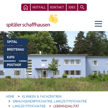
NOTFALL
KONTAKT
JOBS
>
HOME
KLINIKEN & FACHZENTREN
>
ERWACHSENENPSYCHIATRIE, LANGZEITPSYCHIATRIE
>
>
LANGZEITPSYCHIATRIE
LEBENSQUALITÄT