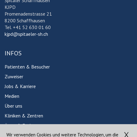
Spitäler Schaffhausen
KJPD
Promenadenstrasse 21
8200 Schaffhausen
Tel. +41 52 630 01 60
kjpd@spitaeler-sh.ch
INFOS
Patienten & Besucher
Zuweiser
Jobs & Karriere
Medien
Über uns
Kliniken & Zentren
Ärzte & Fachpersonen
Wir verwenden Cookies und weitere Technologien, um die
Babygalerie